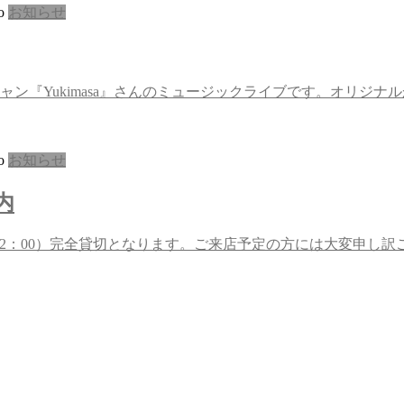
o
お知らせ
ン『Yukimasa』さんのミュージックライブです。オリジ
o
お知らせ
案内
3/10（20：00～22：00）完全貸切となります。ご来店予定の方