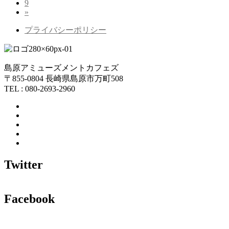
固
9
ー
ペ
ー
ジ
»
定
ー
ジ
ジ
ペ
ジ
プライバシーポリシー
ー
送
ジ
り
島原アミューズメントカフェズ
〒855-0804 長崎県島原市万町508
TEL : 080-2693-2960
Twitter
Facebook