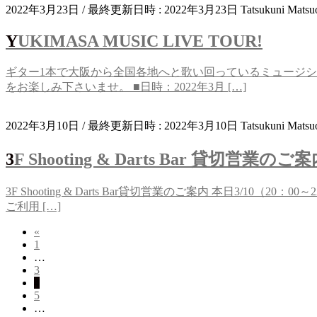
2022年3月23日
/ 最終更新日時 :
2022年3月23日
Tatsukuni Matsu
YUKIMASA MUSIC LIVE TOUR!
ギター1本で大阪から全国各地へと歌い回っているミュージシャ
をお楽しみ下さいませ。 ■日時：2022年3月 […]
2022年3月10日
/ 最終更新日時 :
2022年3月10日
Tatsukuni Matsu
3F Shooting & Darts Bar 貸切営業のご
3F Shooting & Darts Bar貸切営業のご案内 本日
ご利用 […]
«
投
固
1
稿
…
定
固
3
ペ
の
固
4
定
ー
固
5
定
ペ
ペ
ジ
…
定
ペ
ー