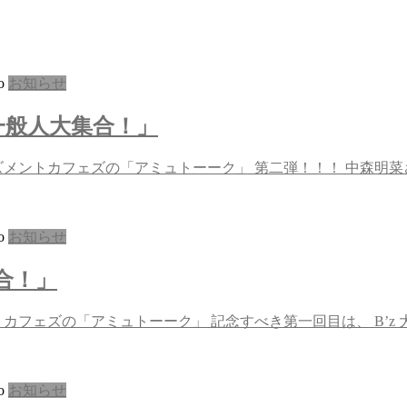
o
お知らせ
一般人大集合！」
ズメントカフェズの「アミュトーーク」 第二弾！！！ 中森明菜さ
o
お知らせ
集合！」
フェズの「アミュトーーク」 記念すべき第一回目は、 B’z 大好
o
お知らせ