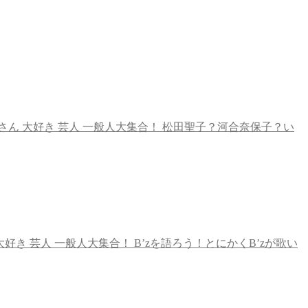
ん 大好き 芸人 一般人大集合！ 松田聖子？河合奈保子？い
き 芸人 一般人大集合！ B’zを語ろう！とにかくB’zが歌い