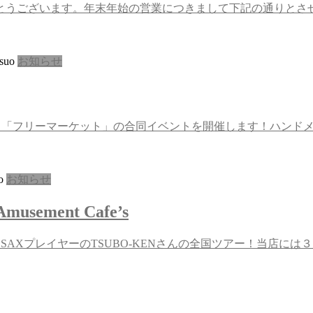
とうございます。年末年始の営業につきまして下記の通りとさ
suo
お知らせ
イド」＋「フリーマーケット」の合同イベントを開催します！ハン
o
お知らせ
musement Cafe’s
ent Cafe’s 世界的SAXプレイヤーのTSUBO-KENさんの全国ツアー