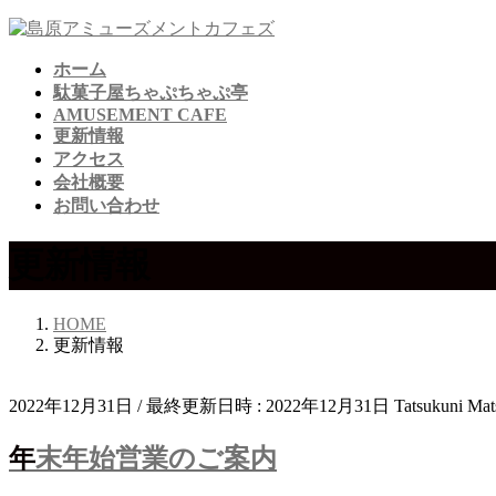
コ
ナ
ン
ビ
ホーム
テ
ゲ
駄菓子屋ちゃぷちゃぷ亭
ン
ー
AMUSEMENT CAFE
ツ
シ
更新情報
へ
ョ
アクセス
ス
ン
会社概要
キ
に
お問い合わせ
ッ
移
プ
動
更新情報
HOME
更新情報
2022年12月31日
/ 最終更新日時 :
2022年12月31日
Tatsukuni Mat
年末年始営業のご案内