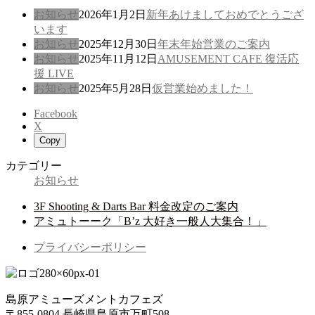
お知らせ
2026年1月2日
新年あけましておめでとうござ
います
お知らせ
2025年12月30日
年末年始営業のご案内
お知らせ
2025年11月12日
AMUSEMENT CAFE 復活応
援 LIVE
お知らせ
2025年5月28日
仮営業始めました！
Facebook
X
Copy
カテゴリー
お知らせ
3F Shooting & Darts Bar 料金改定のご案内
アミュトーーク「B’z 大好き一般人大集合！」
プライバシーポリシー
島原アミューズメントカフェズ
〒855-0804 長崎県島原市万町508