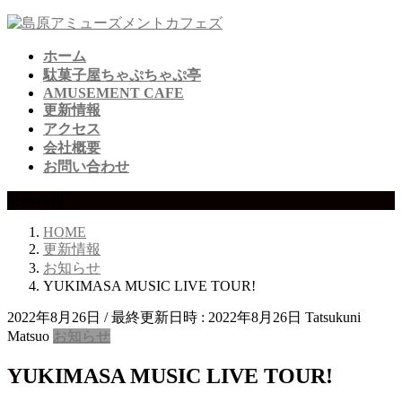
コ
ナ
ン
ビ
ホーム
テ
ゲ
駄菓子屋ちゃぷちゃぷ亭
ン
ー
AMUSEMENT CAFE
ツ
シ
更新情報
へ
ョ
アクセス
ス
ン
会社概要
キ
に
お問い合わせ
ッ
移
プ
動
更新情報
HOME
更新情報
お知らせ
YUKIMASA MUSIC LIVE TOUR!
2022年8月26日
/ 最終更新日時 :
2022年8月26日
Tatsukuni
Matsuo
お知らせ
YUKIMASA MUSIC LIVE TOUR!