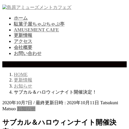
コ
ナ
ン
ビ
ホーム
テ
ゲ
駄菓子屋ちゃぷちゃぷ亭
ン
ー
AMUSEMENT CAFE
ツ
シ
更新情報
へ
ョ
アクセス
ス
ン
会社概要
キ
に
お問い合わせ
ッ
移
プ
動
更新情報
HOME
更新情報
お知らせ
サブカル＆ハロウィンナイト開催決定！
2020年10月7日
/ 最終更新日時 :
2020年10月11日
Tatsukuni
Matsuo
お知らせ
サブカル＆ハロウィンナイト開催決