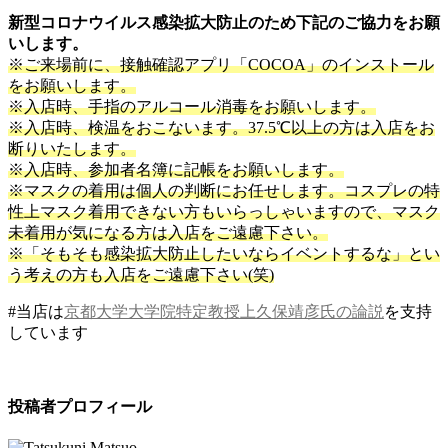
新型コロナウイルス感染拡大防止のため下記のご協力をお願
いします。
※ご来場前に、接触確認アプリ「COCOA」のインストール
をお願いします。
※入店時、手指のアルコール消毒をお願いします。
※入店時、検温をおこないます。37.5℃以上の方は入店をお
断りいたします。
※入店時、参加者名簿に記帳をお願いします。
※マスクの着用は個人の判断にお任せします。コスプレの特
性上マスク着用できない方もいらっしゃいますので、マスク
未着用が気になる方は入店をご遠慮下さい。
※「そもそも感染拡大防止したいならイベントするな」とい
う考えの方も入店をご遠慮下さい(笑)
#当店は
京都大学大学院特定教授上久保靖彦氏の論説
を支持
しています
投稿者プロフィール