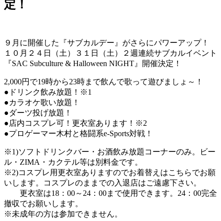
定！
９月に開催した『サブカルデー』がさらにパワーアップ！
１０月２４日（土）３１日（土）２週連続サブカルイベント
『SAC Subculture & Halloween NIGHT』開催決定！
2,000円で19時から23時まで飲んで歌って遊びましょ～！
●ドリンク飲み放題！※1
●カラオケ歌い放題！
●ダーツ投げ放題！
●店内コスプレ可！更衣室あります！※2
●プロゲーマー木村と格闘系e-Sports対戦！
※1)ソフトドリンクバー・お酒飲み放題コーナーのみ。ビー
ル・ZIMA・カクテル等は別料金です。
※2)コスプレ用更衣室ありますのでお着替えはこちらでお願
いします。コスプレのままでの入退店はご遠慮下さい。
更衣室は18：00～24：00まで使用できます。24：00完全
撤収でお願いします。
※未成年の方は参加できません。