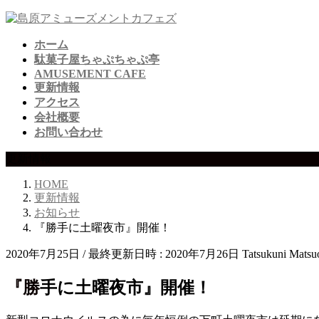
コ
ナ
ン
ビ
ホーム
テ
ゲ
駄菓子屋ちゃぷちゃぷ亭
ン
ー
AMUSEMENT CAFE
ツ
シ
更新情報
へ
ョ
アクセス
ス
ン
会社概要
キ
に
お問い合わせ
ッ
移
プ
動
更新情報
HOME
更新情報
お知らせ
『勝手に土曜夜市』開催！
2020年7月25日
/ 最終更新日時 :
2020年7月26日
Tatsukuni Matsu
『勝手に土曜夜市』開催！