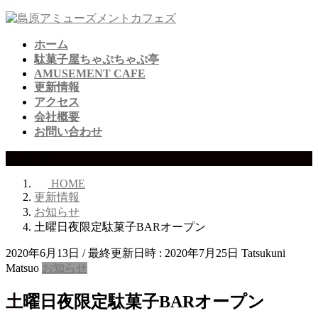
コ
ナ
ン
ビ
ホーム
テ
ゲ
駄菓子屋ちゃぷちゃぷ亭
ン
ー
AMUSEMENT CAFE
ツ
シ
更新情報
へ
ョ
アクセス
ス
ン
会社概要
キ
に
お問い合わせ
ッ
移
プ
動
更新情報
HOME
更新情報
お知らせ
土曜日夜限定駄菓子BARオープン
2020年6月13日
/ 最終更新日時 :
2020年7月25日
Tatsukuni
Matsuo
お知らせ
土曜日夜限定駄菓子BARオープン